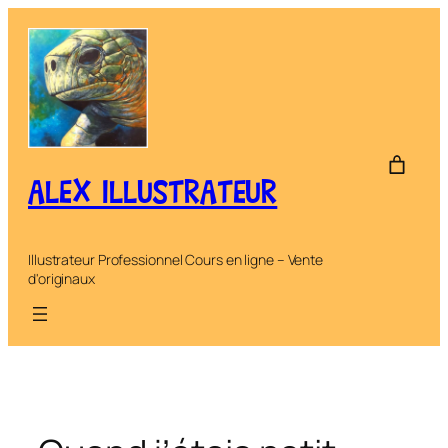
Aller
au
contenu
ALEX ILLUSTRATEUR
Illustrateur Professionnel Cours en ligne – Vente
d'originaux