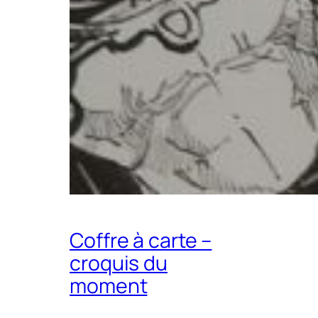
Coffre à carte –
croquis du
moment