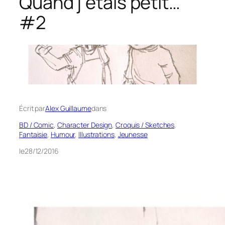
Quand j’étais petit…
#2
Écrit par
Alex Guillaume
dans
BD / Comic
, 
Character Design
, 
Croquis / Sketches
, 
Fantaisie
, 
Humour
, 
Illustrations
, 
Jeunesse
le
28/12/2016