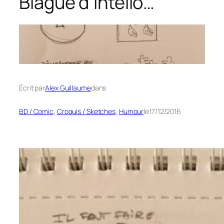
Blague d’intello…
Écrit par
Alex Guillaume
dans
BD / Comic
, 
Croquis / Sketches
, 
Humour
le
17/12/2016