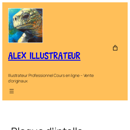
Aller
au
contenu
ALEX ILLUSTRATEUR
Illustrateur Professionnel Cours en ligne – Vente
d'originaux