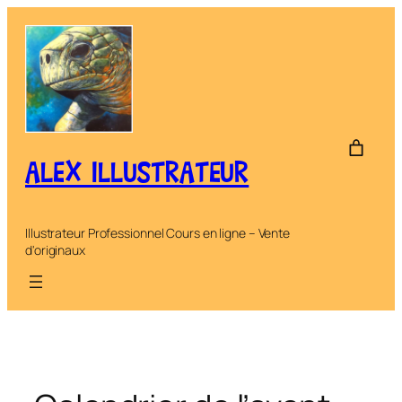
Aller
au
contenu
ALEX ILLUSTRATEUR
Illustrateur Professionnel Cours en ligne – Vente
d'originaux