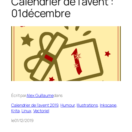
Calendrier de l’avent :
01décembre
Écrit par
Alex Guillaume
dans
Calendrier de l’avent 2019
, 
Humour
, 
Illustrations
, 
Inkscape
, 
Krita
, 
Linux
, 
Vectoriel
le
01/12/2019