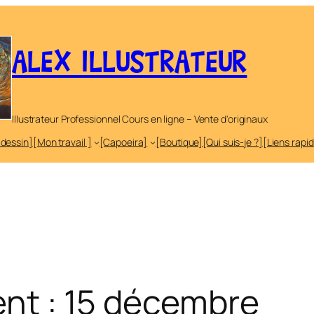
ALEX ILLUSTRATEUR
Illustrateur Professionnel Cours en ligne – Vente d'originaux
 dessin]
[Mon travail ]
[Capoeira]
[Boutique]
[Qui suis-je ?]
[Liens rapi
vent : 15 décembre