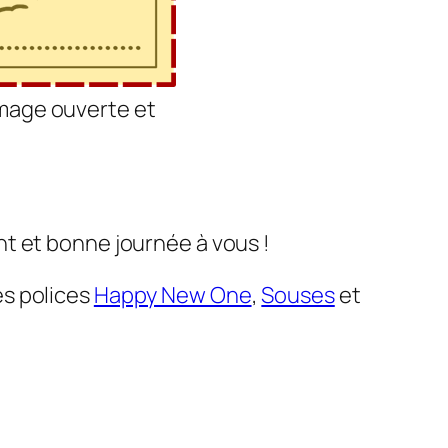
’image ouverte et
t et bonne journée à vous !
les polices
Happy New One
,
Souses
et