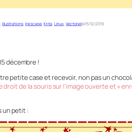
, 
Illustrations
, 
Inkscape
, 
Krita
, 
Linux
, 
Vectoriel
le
15/12/2019
15 décembre !
otre petite case et recevoir, non pas un chocol
ue droit de la souris sur l’image ouverte et « en
 un petit :