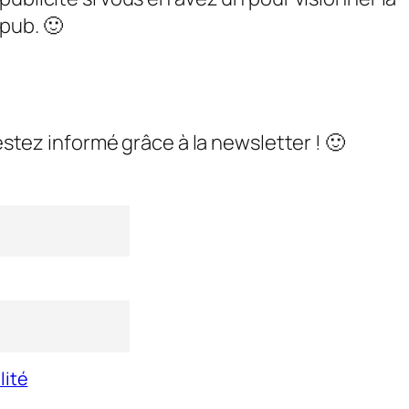
pub. 🙂
stez informé grâce à la newsletter ! 🙂
lité