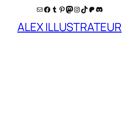
E-mail
Facebook
Tumblr
Pinterest
Mastodon
Instagram
TikTok
Patreon
Discord
ALEX ILLUSTRATEUR