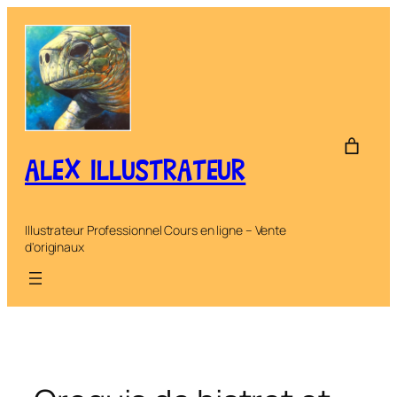
Aller
au
contenu
ALEX ILLUSTRATEUR
Illustrateur Professionnel Cours en ligne – Vente
d'originaux