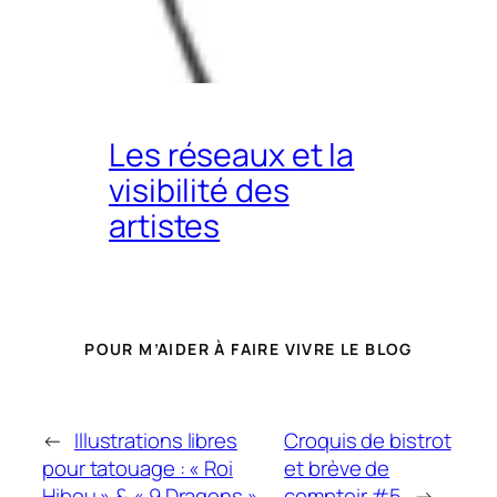
Les réseaux et la
visibilité des
artistes
POUR M’AIDER À FAIRE VIVRE LE BLOG
←
Illustrations libres
Croquis de bistrot
pour tatouage : « Roi
et brève de
Hibou » & « 9 Dragons »
comptoir #5
→