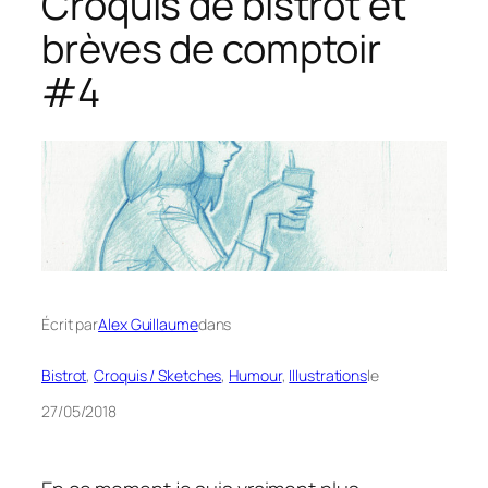
Croquis de bistrot et
brèves de comptoir
#4
Écrit par
Alex Guillaume
dans
Bistrot
, 
Croquis / Sketches
, 
Humour
, 
Illustrations
le
27/05/2018