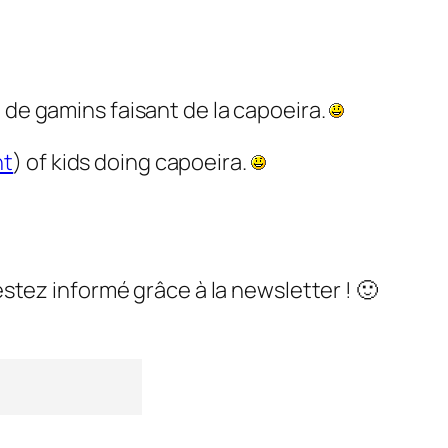
) de gamins faisant de la capoeira.
nt
) of kids doing capoeira.
stez informé grâce à la newsletter ! 🙂