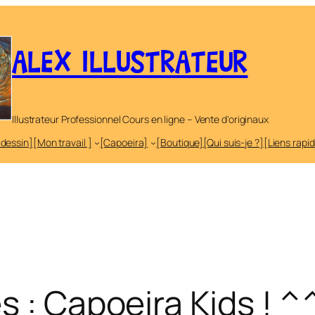
ALEX ILLUSTRATEUR
Illustrateur Professionnel Cours en ligne – Vente d'originaux
 dessin]
[Mon travail ]
[Capoeira]
[Boutique]
[Qui suis-je ?]
[Liens rapi
s : Capoeira Kids ! 