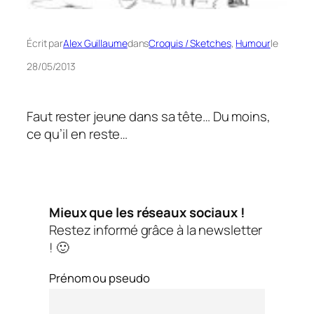
Écrit par
Alex Guillaume
dans
Croquis / Sketches
, 
Humour
le
28/05/2013
Faut rester jeune dans sa tête… Du moins,
ce qu’il en reste…
Mieux que les réseaux sociaux !
Restez informé grâce à la newsletter
! 🙂
Prénom ou pseudo