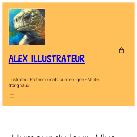
Aller
au
contenu
ALEX ILLUSTRATEUR
Illustrateur Professionnel Cours en ligne – Vente
d'originaux