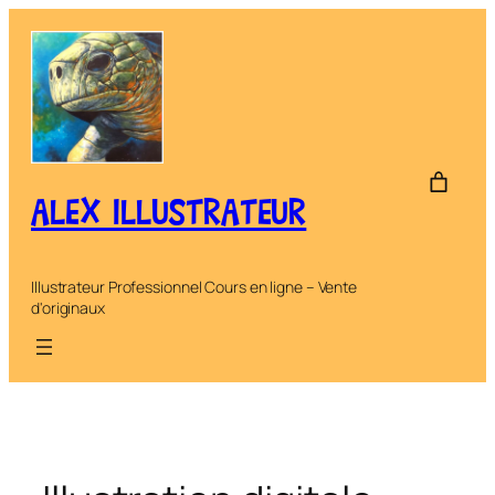
Aller
au
contenu
ALEX ILLUSTRATEUR
Illustrateur Professionnel Cours en ligne – Vente
d'originaux