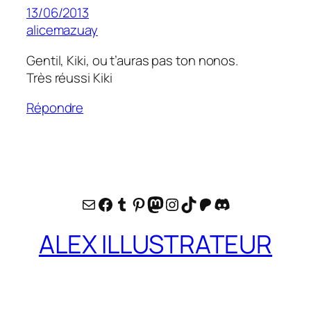
13/06/2013
alicemazuay
Gentil, Kiki, ou t’auras pas ton nonos.
Très réussi Kiki
Répondre
E-mail
Facebook
Tumblr
Pinterest
Mastodon
Instagram
TikTok
Patreon
Discord
ALEX ILLUSTRATEUR