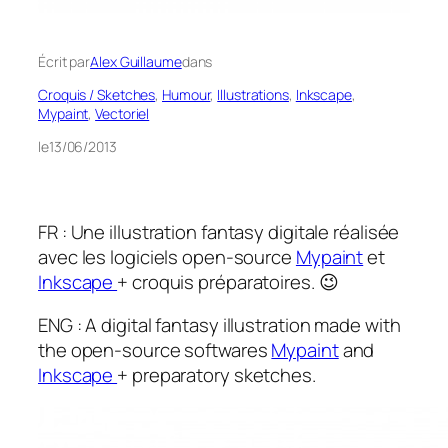
Écrit par
Alex Guillaume
dans
Croquis / Sketches
, 
Humour
, 
Illustrations
, 
Inkscape
, 
Mypaint
, 
Vectoriel
le
13/06/2013
FR : Une illustration
fantasy
digitale réalisée
avec les logiciels open-source
Mypaint
et
Inkscape
+ croquis préparatoires. 😉
ENG : A digital
fantasy
illustration made with
the open-source softwares
Mypaint
and
Inkscape
+ preparatory sketches.