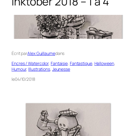
Inktober 2018 – 1 à 4
Écrit par
Alex Guillaume
dans
Encres / Watercolor
, 
Fantaisie
, 
Fantastique
, 
Halloween
, 
Humour
, 
Illustrations
, 
Jeunesse
le
04/10/2018