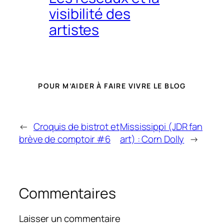
visibilité des
artistes
POUR M’AIDER À FAIRE VIVRE LE BLOG
←
Croquis de bistrot et
Mississippi (JDR fan
brève de comptoir #6
art) : Corn Dolly
→
Commentaires
Laisser un commentaire