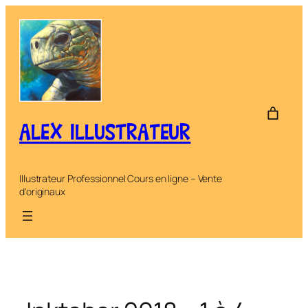
Aller
au
contenu
ALEX ILLUSTRATEUR
Illustrateur Professionnel Cours en ligne – Vente
d'originaux