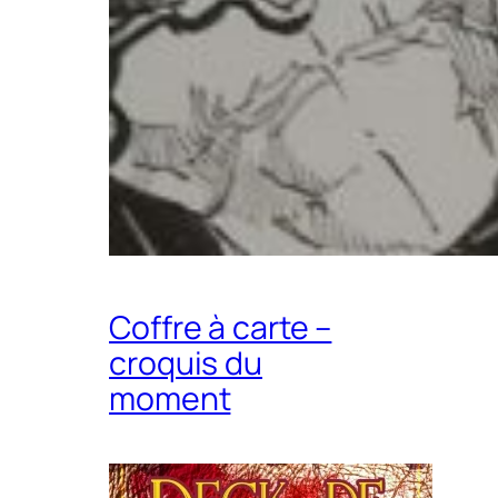
Coffre à carte –
croquis du
moment