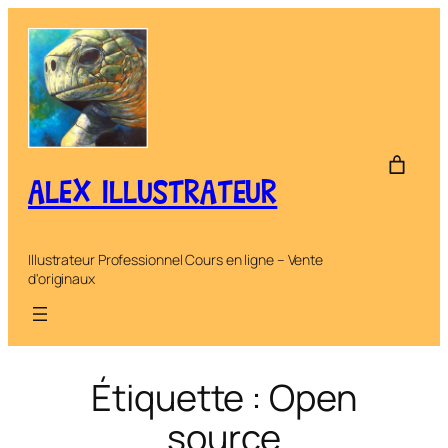
Aller
au
contenu
ALEX ILLUSTRATEUR
Illustrateur Professionnel Cours en ligne – Vente
d'originaux
Étiquette :
Open
source