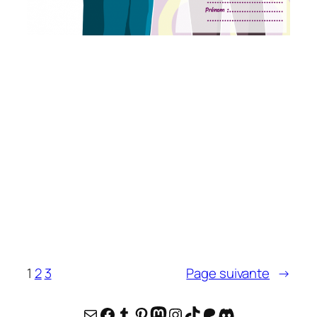
1
2
3
Page suivante
→
E-mail
Facebook
Tumblr
Pinterest
Mastodon
Instagram
TikTok
Patreon
Discord