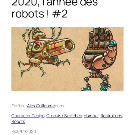
2020, l’année des
robots ! #2
Écrit par
Alex Guillaume
dans
Character Design
, 
Croquis / Sketches
, 
Humour
, 
Illustrations
, 
Robots
le
08/01/2020