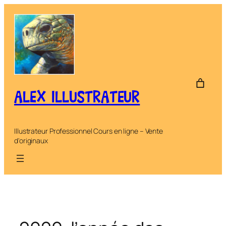
Aller
au
contenu
ALEX ILLUSTRATEUR
Illustrateur Professionnel Cours en ligne – Vente
d'originaux