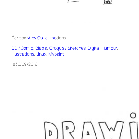
Écrit par
Alex Guillaume
dans
BD / Comic
, 
Blabla
, 
Croquis / Sketches
, 
Digital
, 
Humour
, 
Illustrations
, 
Linux
, 
Mypaint
le
30/09/2016