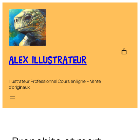
Aller
au
contenu
ALEX ILLUSTRATEUR
Illustrateur Professionnel Cours en ligne – Vente
d'originaux