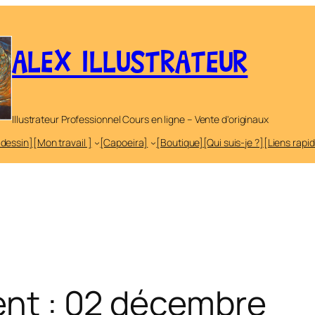
ALEX ILLUSTRATEUR
Illustrateur Professionnel Cours en ligne – Vente d'originaux
 dessin]
[Mon travail ]
[Capoeira]
[Boutique]
[Qui suis-je ?]
[Liens rapi
vent : 02 décembre