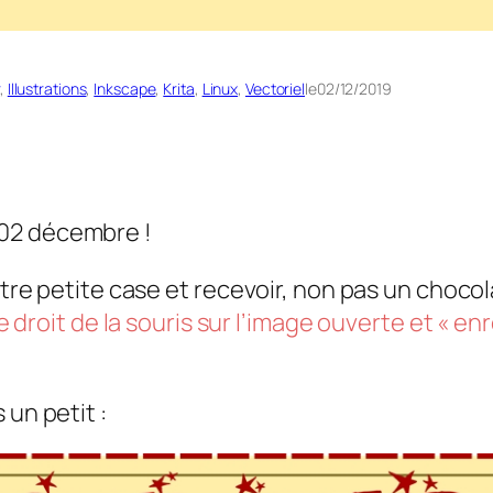
, 
Illustrations
, 
Inkscape
, 
Krita
, 
Linux
, 
Vectoriel
le
02/12/2019
 02 décembre !
otre petite case et recevoir, non pas un chocol
ue droit de la souris sur l’image ouverte et « en
 un petit :