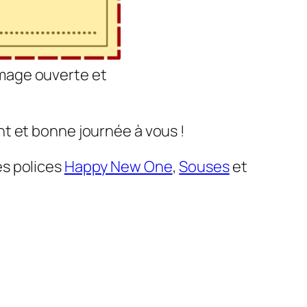
’image ouverte et
t et bonne journée à vous !
les polices
Happy New One
,
Souses
et